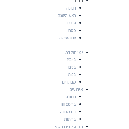
חגים
חנוכה
ראש השנה
פורים
פסח
יום האישה
ימי הולדת
בייביז
בנים
בנות
מבוגרים
אירועים
חתונה
בר מצווה
בת מצווה
בריתות
חזרה לבית הספר