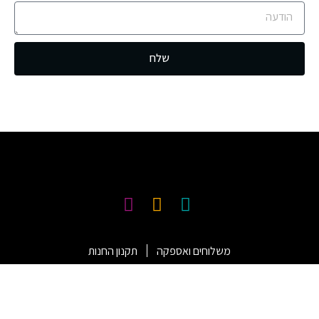
שלח
משלוחים ואספקה
תקנון החנות
© כל הזכויות שמורות ללירונט