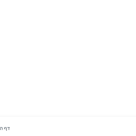
ילוג
תוכן
דף ה