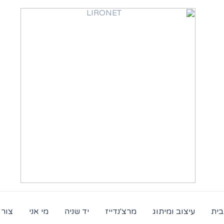
בית
עיצוב ומיתוג
מרצ'נדייז
יד שניה
מי אני
צור 