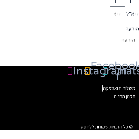
דוא"ל
הודעה
שלח
Faceboo
Instagram
What
f
משלוחים ואספקה
תקנון החנות
© כל הזכויות שמורות ללירונט