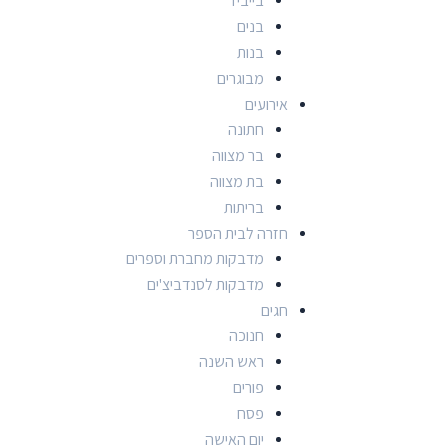
בייביז
בנים
בנות
מבוגרים
אירועים
חתונה
בר מצווה
בת מצווה
בריתות
חזרה לבית הספר
מדבקות מחברת וספרים
מדבקות לסנדביצ'ים
חגים
חנוכה
ראש השנה
פורים
פסח
יום האישה