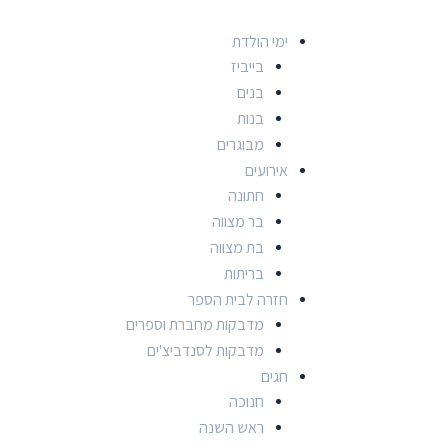
ימי הולדת
בייביז
בנים
בנות
מבוגרים
אירועים
חתונה
בר מצווה
בת מצווה
בריתות
חזרה לבית הספר
מדבקות מחברת וספרים
מדבקות לסנדביצ'ים
חגים
חנוכה
ראש השנה