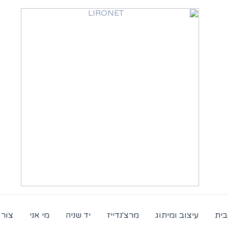
בית
עיצוב ומיתוג
מרצ'נדייז
יד שניה
מי אני
צור 