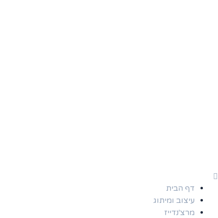
ילוג
תוכן
דף הבית
עיצוב ומיתוג
מרצ'נדייז