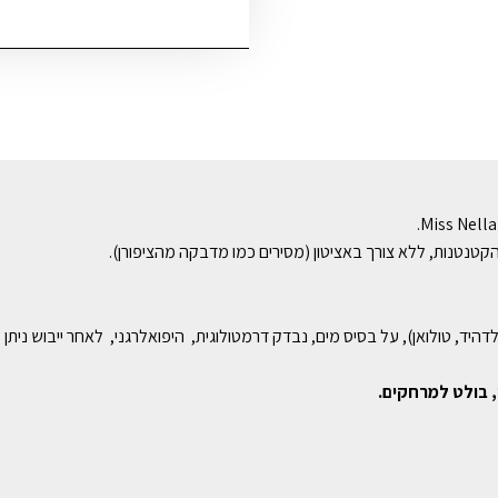
הקטנטנות, ללא צורך באציטון (מסירים כמו מדבקה מהציפורן).
יד, טולואן), על בסיס מים, נבדק דרמטולוגית, היפואלרגני, לאחר ייבוש נית