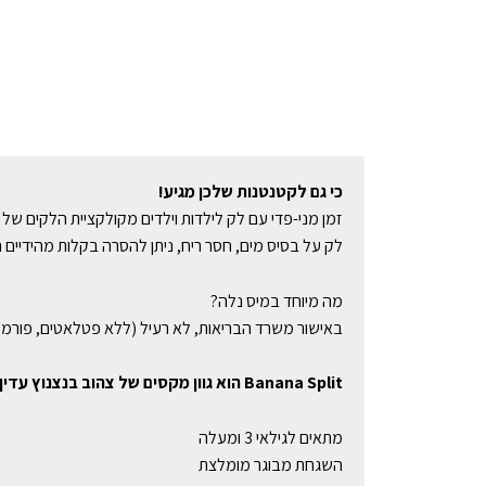
כי גם לקטנטנות שלכן מגיע!
זמן מני-פדי עם לק לילדות וילדים מקולקציית הלקים של Miss Nella.
לק על בסיס מים, חסר ריח, ניתן להסרה בקלות מהידיים 
מה מיוחד במיס נלה?
באישור משרד הבריאות, לא רעיל (ללא פטלאטים, פורמלדה
Banana Split הוא גוון מקסים של צהוב בנצנוץ עדין, בולט למרחקים.
מתאים לגילאי 3 ומעלה
השגחת מבוגר מומלצת