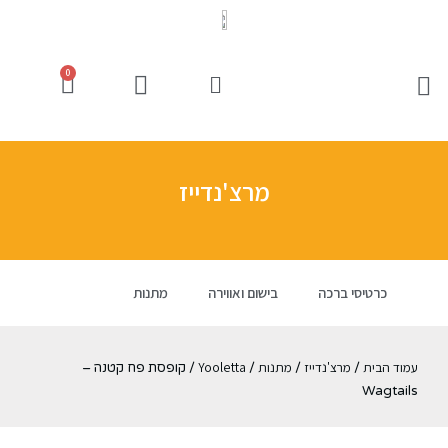
0
מרצ'נדייז
כרטיסי ברכה
בישום ואווירה
מתנות
עמוד הבית
מרצ'נדייז
מתנות
Yooletta
/
/
/
/ קופסת פח קטנה –
Wagtails