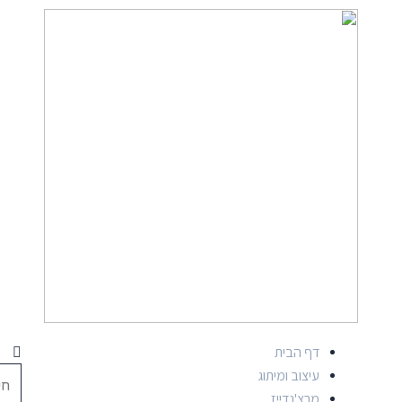
דף הבית
עיצוב ומיתוג
מרצ'נדייז