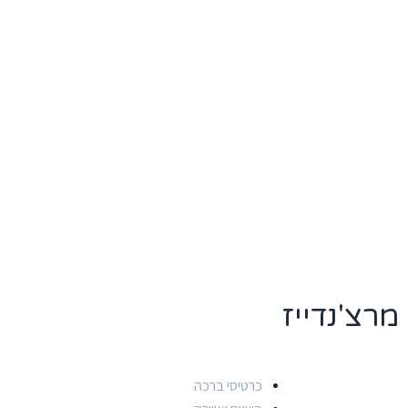
מרצ'נדייז
כרטיסי ברכה