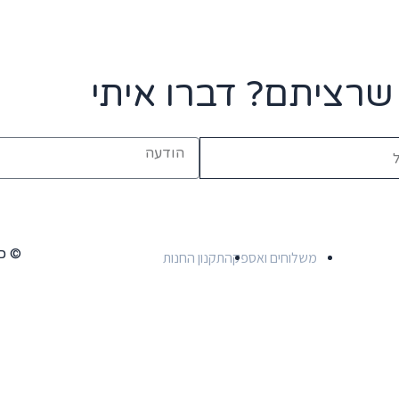
רציתם? דברו איתי
© כל
משלוחים ואספקה
תקנון החנות