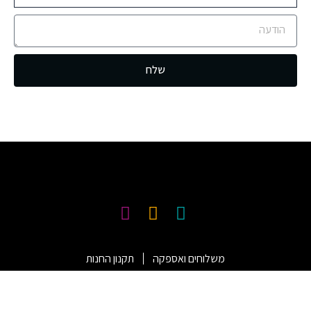
שלח
משלוחים ואספקה
תקנון החנות
© כל הזכויות שמורות ללירונט