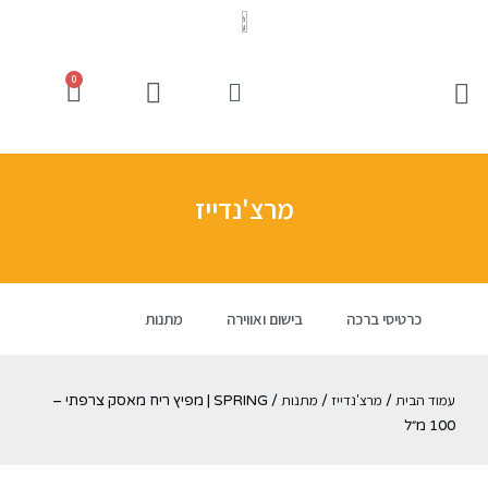
0
מרצ'נדייז
כרטיסי ברכה
בישום ואווירה
מתנות
עמוד הבית
מרצ'נדייז
מתנות
/
/
/ SPRING | מפיץ ריח מאסק צרפתי –
100 מ״ל